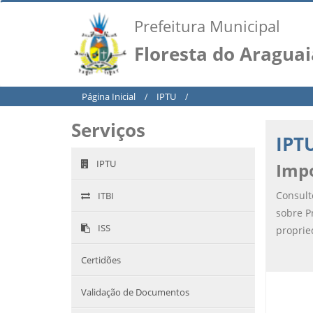
Prefeitura Municipal
Floresta do Araguai
Página Inicial
IPTU
/
/
Serviços
IPT
IPTU
Impo
Consult
ITBI
sobre P
ISS
proprie
Certidões
Validação de Documentos