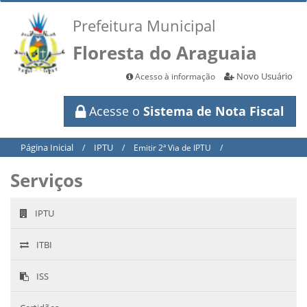
Prefeitura Municipal
Floresta do Araguaia
Novo Usuário
Acesso à informação
Acesse o
Sistema de Nota Fiscal
Página Inicial
IPTU
/
/
Emitir 2ª Via de IPTU
/
Serviços
IPTU
ITBI
ISS